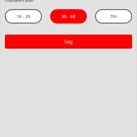
Chaufførens alder:
30 - 69
18 - 29
70+
Søg