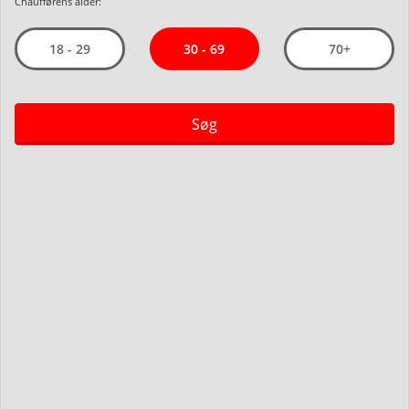
Chaufførens alder:
30 - 69
18 - 29
70+
Søg